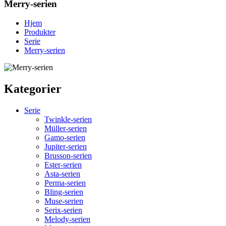
Merry-serien
Hjem
Produkter
Serie
Merry-serien
Kategorier
Serie
Twinkle-serien
Müller-serien
Gamo-serien
Jupiter-serien
Brusson-serien
Ester-serien
Asta-serien
Perma-serien
Bling-serien
Muse-serien
Serix-serien
Melody-serien