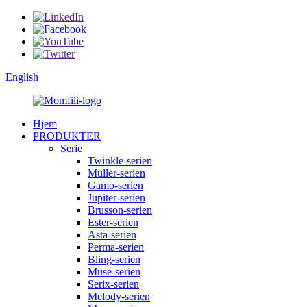
English
Hjem
PRODUKTER
Serie
Twinkle-serien
Müller-serien
Gamo-serien
Jupiter-serien
Brusson-serien
Ester-serien
Asta-serien
Perma-serien
Bling-serien
Muse-serien
Serix-serien
Melody-serien