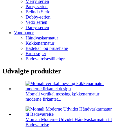
Merry-serien
Parry-serien
Belinda Serie
Dobby-serien
Vedo-serien
Darey-serien
Vandhaner
Håndvaskarmatur
Køkkenarmatur
Badekar- og brusehane
Brusesøjler
Badeværelsestilbehør
Udvalgte produkter
Momali vertikal messing køkkenarmatur
moderne firkantet...
Momali Moderne Udvidet Håndvaskarmatur til
Badeværelse