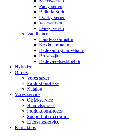
Merry-serien
Parry-serien
Belinda Serie
Dobby-serien
Vedo-serien
Darey-serien
Vandhaner
Håndvaskarmatur
Køkkenarmatur
Badekar- og brusehane
Brusesøjler
Badeværelsestilbehør
Nyheder
Om os
Vores sager
Produktionsbase
Katalog
Vores service
OEM-service
Handelsproces
Produktionsproces
Support til små ordrer
Eftersalgsservice
Kontakt os