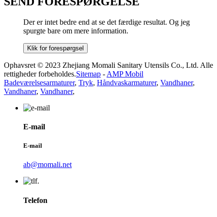
SEND FORESPØRGELSE
Der er intet bedre end at se det færdige resultat. Og jeg
spurgte bare om mere information.
Klik for forespørgsel
Ophavsret © 2023 Zhejiang Momali Sanitary Utensils Co., Ltd. Alle
rettigheder forbeholdes.
Sitemap
-
AMP Mobil
Badeværelsesarmaturer
,
Tryk
,
Håndvaskarmaturer
,
Vandhaner
,
Vandhaner
,
Vandhaner
,
E-mail
E-mail
ab@momali.net
Telefon