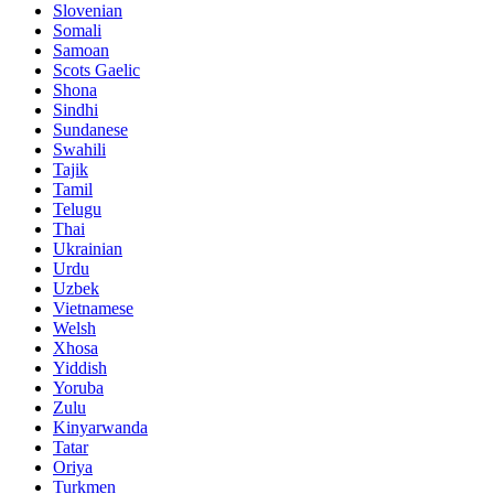
Slovenian
Somali
Samoan
Scots Gaelic
Shona
Sindhi
Sundanese
Swahili
Tajik
Tamil
Telugu
Thai
Ukrainian
Urdu
Uzbek
Vietnamese
Welsh
Xhosa
Yiddish
Yoruba
Zulu
Kinyarwanda
Tatar
Oriya
Turkmen