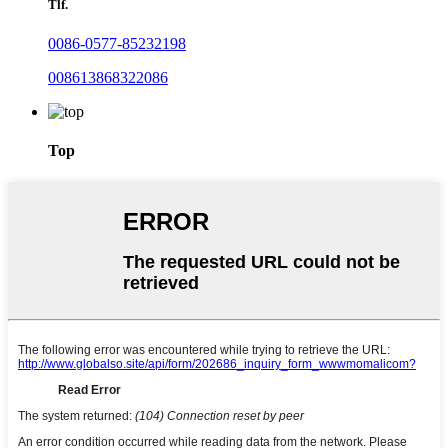
Tlf.
0086-0577-85232198
008613868322086
Top